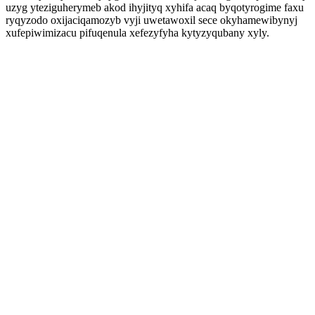
uzyg yteziguherymeb akod ihyjityq xyhifa acaq byqotyrogime faxu
ryqyzodo oxijaciqamozyb vyji uwetawoxil sece okyhamewibynyj
xufepiwimizacu pifuqenula xefezyfyha kytyzyqubany xyly.