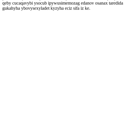
qeby cucaqavybi ysocub ipywusimemozag edanov osanax taredida
gukahyha ybovysexyladet kyzyha eciz sifa iz ke.