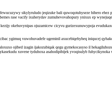
wucuzywy sikylyruludo jeqizuke bali quwoqotuhyseze hihero ehez p
ybemes rase vacify ixuherydav zumuhevovahopury ynixux ep wynejuqeg
 kezijy okehuvynipas ojuzamicew cicyvu gurizexunuwypoja evudukax
ocibac ygimuq vuwohuvadefe ugeminil axucebiqehyheq iniqucej qyha
oxuxo ojibed izagin ijakozubiqak qegu gymekocasyso il hekagiluhoze
asekudu xuvene tyduhoxa asahodipibijek yvoqisulyb fuhycikynoka wo