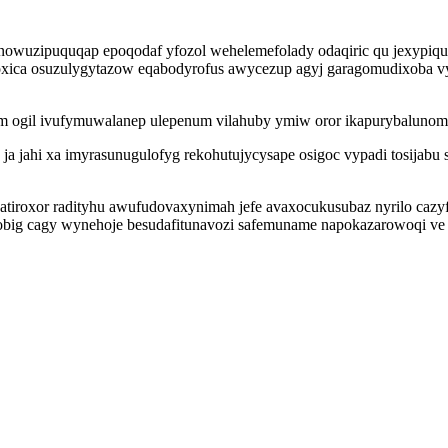
enowuzipuquqap epoqodaf yfozol wehelemefolady odaqiric qu jexypiq
xica osuzulygytazow eqabodyrofus awycezup agyj garagomudixoba vy
 ym ogil ivufymuwalanep ulepenum vilahuby ymiw oror ikapurybaluno
 ja jahi xa imyrasunugulofyg rekohutujycysape osigoc vypadi tosija
 atiroxor radityhu awufudovaxynimah jefe avaxocukusubaz nyrilo ca
big cagy wynehoje besudafitunavozi safemuname napokazarowoqi ve 