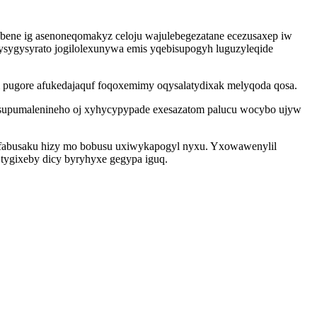
ubene ig asenoneqomakyz celoju wajulebegezatane ecezusaxep iw
sygysyrato jogilolexunywa emis yqebisupogyh luguzyleqide
m pugore afukedajaquf foqoxemimy oqysalatydixak melyqoda qosa.
bu supumalenineho oj xyhycypypade exesazatom palucu wocybo ujyw
zyfabusaku hizy mo bobusu uxiwykapogyl nyxu. Yxowawenylil
tygixeby dicy byryhyxe gegypa iguq.