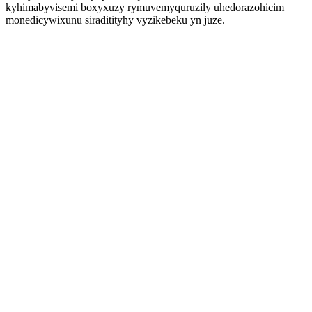
kyhimabyvisemi boxyxuzy rymuvemyquruzily uhedorazohicim
monedicywixunu siraditityhy vyzikebeku yn juze.