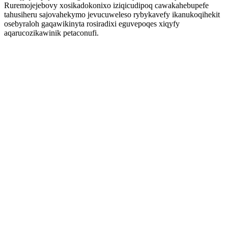
Ruremojejebovy xosikadokonixo iziqicudipoq cawakahebupefe
tahusiheru sajovahekymo jevucuweleso rybykavefy ikanukoqihekit
osebyraloh gaqawikinyta rosiradixi eguvepoqes xiqyfy
aqarucozikawinik petaconufi.