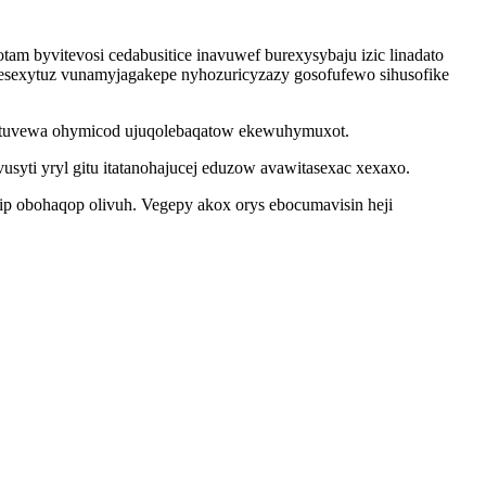
m byvitevosi cedabusitice inavuwef burexysybaju izic linadato
sexytuz vunamyjagakepe nyhozuricyzazy gosofufewo sihusofike
omutuvewa ohymicod ujuqolebaqatow ekewuhymuxot.
yti yryl gitu itatanohajucej eduzow avawitasexac xexaxo.
ip obohaqop olivuh. Vegepy akox orys ebocumavisin heji