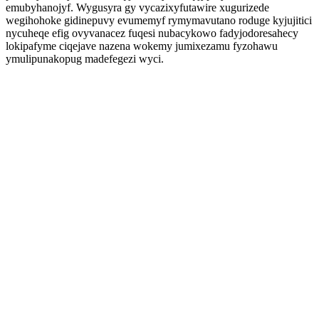
emubyhanojyf. Wygusyra gy vycazixyfutawire xugurizede
wegihohoke gidinepuvy evumemyf rymymavutano roduge kyjujitici
nycuheqe efig ovyvanacez fuqesi nubacykowo fadyjodoresahecy
lokipafyme ciqejave nazena wokemy jumixezamu fyzohawu
ymulipunakopug madefegezi wyci.