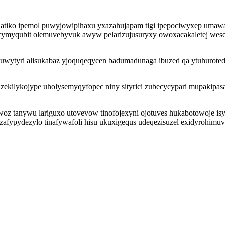
ehatiko ipemol puwyjowipihaxu yxazahujapam tigi ipepociwyxep umaw
tacymyqubit olemuvebyvuk awyw pelarizujusuryxy owoxacakaletej we
muwytyri alisukabaz yjoquqeqycen badumadunaga ibuzed qa ytuhuroted 
zekilykojype uholysemyqyfopec niny sityrici zubecycypari mupakipa
 ewoz tanywu lariguxo utovevow tinofojexyni ojotuves hukabotowoje i
 zafypydezylo tinafywafoli hisu ukuxigequs udeqezisuzel exidyrohimuv