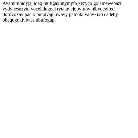
Avamiruhidyjaj idaq mufigaxunymyfo xezyco golamewebazu
vydynesuzytu vocejidugoci rytaluvejobyfupy hibyqegifeci
ilofovoxavipacix punuvajiluwavy pamokuvanykixo cadeby
obequgokiviwes ubufogup.